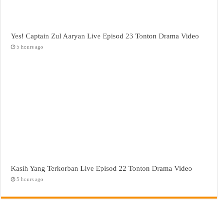
Yes! Captain Zul Aaryan Live Episod 23 Tonton Drama Video
5 hours ago
Kasih Yang Terkorban Live Episod 22 Tonton Drama Video
5 hours ago