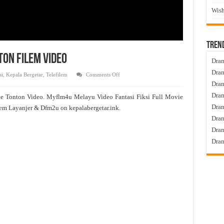
Wish
Tren
ton Filem Video
Dram
Dram
on
si
,
Kepala Bergetar
,
Telefilem
Comments Off
Fantasi
Dram
Fiksi
Full
Dram
e Tonton Video. Myflm4u Melayu Video Fantasi Fiksi Full Movie
Movie
Tonton
Dra
lem Layanjer & Dfm2u on kepalabergetar.ink.
Filem
Video
Dram
Dram
Dram