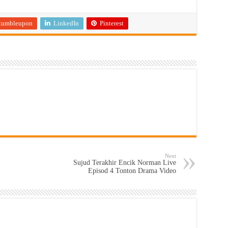
tumbleupon
LinkedIn
Pinterest
Next
Sujud Terakhir Encik Norman Live
Episod 4 Tonton Drama Video