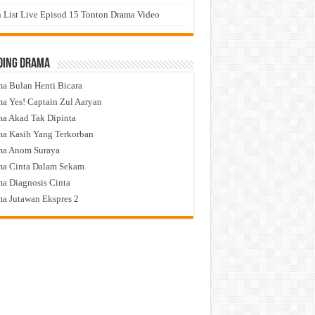
 List Live Episod 15 Tonton Drama Video
ding Drama
a Bulan Henti Bicara
a Yes! Captain Zul Aaryan
a Akad Tak Dipinta
a Kasih Yang Terkorban
ma Anom Suraya
a Cinta Dalam Sekam
a Diagnosis Cinta
a Jutawan Ekspres 2