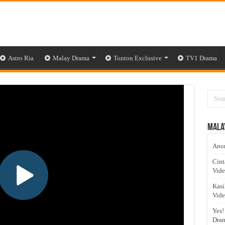
Astro Ria
Malay Drama
Tonton Exclusive
TV1 Drama
Mala
Anom
Cint
Vid
Kasi
Vid
Yes!
Dram