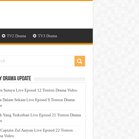
TV2 Drama
TV3 Drama
y Drama Update
 Suraya Live Episod 12 Tonton Drama Video
a Dalam Sekam Live Episod 9 Tonton Drama
eo
h Yang Terkorban Live Episod 21 Tonton Drama
eo
 Captain Zul Aaryan Live Episod 22 Tonton
a Video