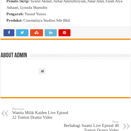
Penulis Skrip:
Syarul Akmal, Azhar Amirulhisyam, Amar Amir, Farah Alya
Ashaari, Lynnda Sharudin
Pengarah:
Yussuf Yunus
Produksi:
Cinemalaya Studios Sdn Bhd.
About admin
Previous
Wanita Milik Kaiden Live Episod
22 Tonton Drama Video
Next
Berbahagi Suami Live Episod 40
Tonton Drama Video