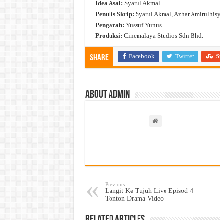
Idea Asal:
Syarul Akmal
Penulis Skrip:
Syarul Akmal, Azhar Amirulhisy
Pengarah:
Yussuf Yunus
Produksi:
Cinemalaya Studios Sdn Bhd.
Facebook
Twitter
S
Share
About admin
Previous
Langit Ke Tujuh Live Episod 4
Tonton Drama Video
Related Articles