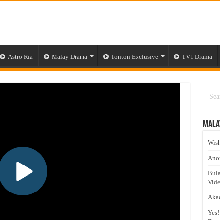
Astro Ria
Malay Drama
Tonton Exclusive
TV1 Drama
Mala
Wish
Anom
Bula
Vid
Akad
Yes!