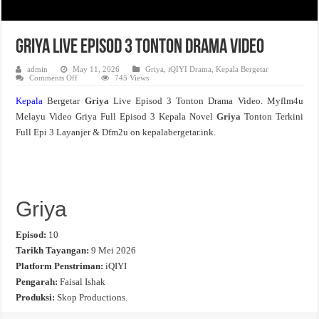
Griya Live Episod 3 Tonton Drama Video
admin
May 11, 2026
Griya
,
iQIYI Drama
,
Kepala Bergetar
on
Comments Off
745 Views
Griya
Live
Kepala
Bergetar
Griya
Live Episod 3 Tonton Drama Video. Myflm4u
Episod
3
Melayu Video Griya Full Episod 3 Kepala Novel
Griya
Tonton Terkini
Tonton
Drama
Full Epi 3 Layanjer & Dfm2u on kepalabergetar.ink.
Video
Griya
Episod:
10
Tarikh Tayangan:
9 Mei 2026
Platform Penstriman:
iQIYI
Pengarah:
Faisal Ishak
Produksi:
Skop Productions.