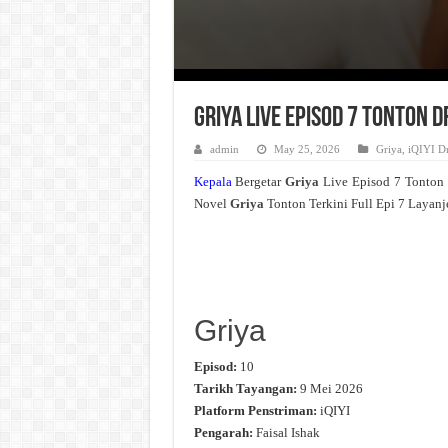
Griya Live Episod 7 Tonton 
admin
May 25, 2026
Griya
,
iQIYI D
Kepala
Bergetar
Griya
Live Episod 7 Tonton
Novel
Griya
Tonton Terkini Full Epi 7 Layanj
Griya
Episod:
10
Tarikh Tayangan:
9 Mei 2026
Platform Penstriman:
iQIYI
Pengarah:
Faisal Ishak