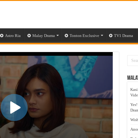
Astro Ria
Malay Drama
Tonton Exclusive
TV1 Drama
Mala
Kasi
Vid
Yes!
Dram
Wish
Anom