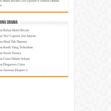
n Henti Bicara Live Episod 9 Tonton Drama
eo
ding Drama
a Bulan Henti Bicara
a Yes! Captain Zul Aaryan
a Akad Tak Dipinta
a Kasih Yang Terkorban
ma Anom Suraya
a Cinta Dalam Sekam
a Diagnosis Cinta
a Jutawan Ekspres 2