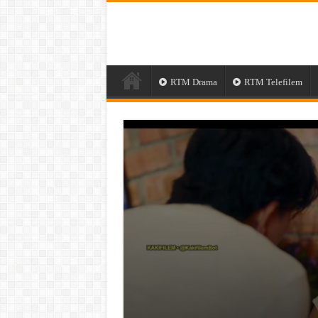
RTM Drama
RTM Telefilem