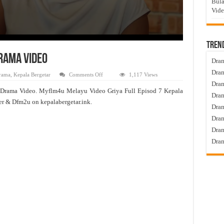
Bula
Vid
Tren
Drama Video
Dram
Dram
on
rama
,
Kepala Bergetar
Comments Off
1,117 Views
Griya
Dram
Live
 Drama Video. Myflm4u Melayu Video Griya Full Episod 7 Kepala
Episod
Dram
7
er & Dfm2u on kepalabergetar.ink.
Tonton
Dra
Drama
Video
Dram
Dram
Dram