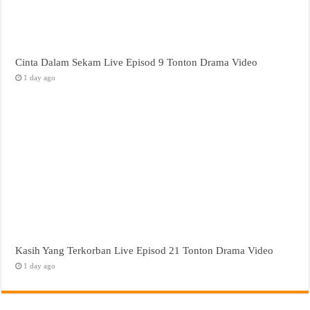
Cinta Dalam Sekam Live Episod 9 Tonton Drama Video
1 day ago
Kasih Yang Terkorban Live Episod 21 Tonton Drama Video
1 day ago