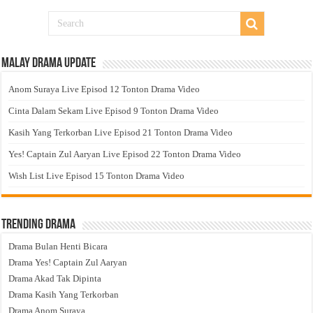
Malay Drama Update
Anom Suraya Live Episod 12 Tonton Drama Video
Cinta Dalam Sekam Live Episod 9 Tonton Drama Video
Kasih Yang Terkorban Live Episod 21 Tonton Drama Video
Yes! Captain Zul Aaryan Live Episod 22 Tonton Drama Video
Wish List Live Episod 15 Tonton Drama Video
Trending Drama
Drama Bulan Henti Bicara
Drama Yes! Captain Zul Aaryan
Drama Akad Tak Dipinta
Drama Kasih Yang Terkorban
Drama Anom Suraya