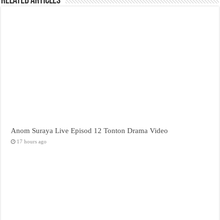
Related Articles
Anom Suraya Live Episod 12 Tonton Drama Video
17 hours ago