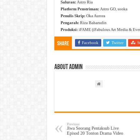
Saluran:
Astro Ria
Platform Penstriman:
Astro GO, sooka
Penulis Skrip:
Oka Aurora
Pengarah:
Riza Baharudin
Produksi:
iFAME (iFabulous Art Media & Even
Facebook
Twitter
S
Share
About admin
Previous
Jiwa Seorang Pentaksub Live
Episod 20 Tonton Drama Video