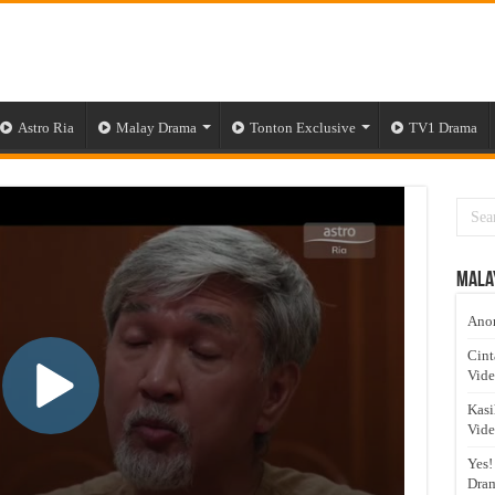
Astro Ria
Malay Drama
Tonton Exclusive
TV1 Drama
Mala
Anom
Cint
Vid
Kasi
Vid
Yes!
Dram