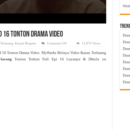
Wish
Tren
d 16 Tonton Drama Video
Dram
Dram
on
 Terlarang
,
Kepala Bergetar
Comments Off
12,870 Views
Ikatan
Dram
Terlarang
d 16 Tonton Drama Video. Myflm4u Melayu Video Ikatan Terlarang
Live
Dram
Episod
rlarang
Tonton Terkini Full Epi 16 Layanjer & Dfm2u on
16
Dra
Tonton
Drama
Dram
Video
Dram
Dram