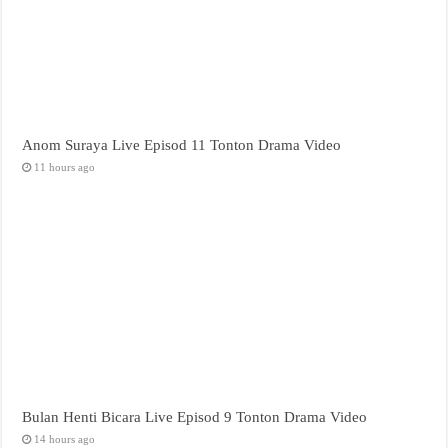
Anom Suraya Live Episod 11 Tonton Drama Video
11 hours ago
Bulan Henti Bicara Live Episod 9 Tonton Drama Video
14 hours ago