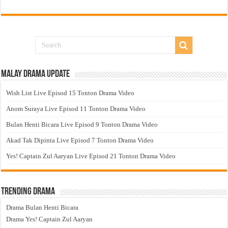
Malay Drama Update
Wish List Live Episod 15 Tonton Drama Video
Anom Suraya Live Episod 11 Tonton Drama Video
Bulan Henti Bicara Live Episod 9 Tonton Drama Video
Akad Tak Dipinta Live Episod 7 Tonton Drama Video
Yes! Captain Zul Aaryan Live Episod 21 Tonton Drama Video
Trending Drama
Drama Bulan Henti Bicara
Drama Yes! Captain Zul Aaryan