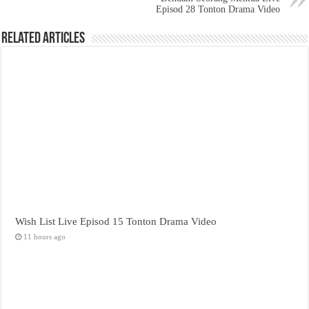
Episod 28 Tonton Drama Video
Related Articles
Wish List Live Episod 15 Tonton Drama Video
11 hours ago