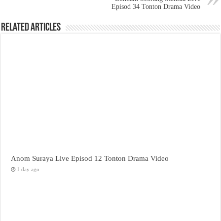
Episod 34 Tonton Drama Video
Related Articles
Anom Suraya Live Episod 12 Tonton Drama Video
1 day ago