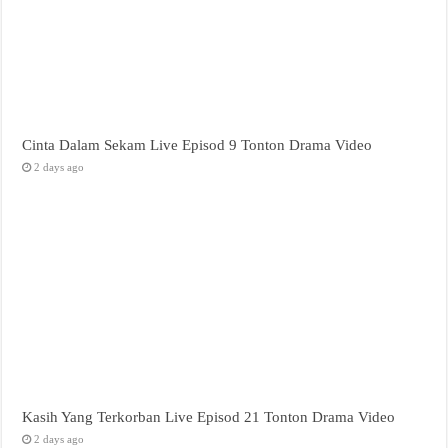
Cinta Dalam Sekam Live Episod 9 Tonton Drama Video
2 days ago
Kasih Yang Terkorban Live Episod 21 Tonton Drama Video
2 days ago