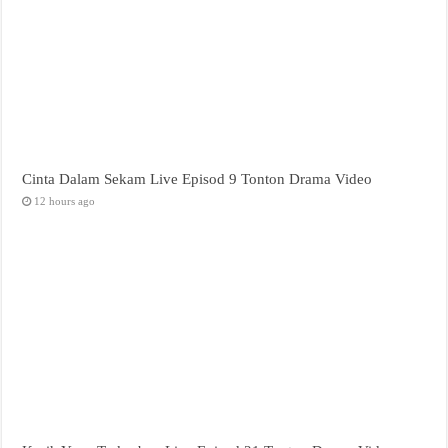
Cinta Dalam Sekam Live Episod 9 Tonton Drama Video
12 hours ago