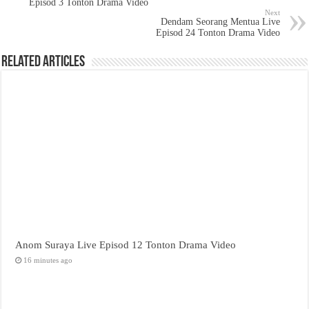
Episod 3 Tonton Drama Video
Next
Dendam Seorang Mentua Live
Episod 24 Tonton Drama Video
Related Articles
Anom Suraya Live Episod 12 Tonton Drama Video
16 minutes ago