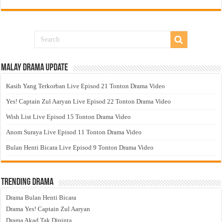
Malay Drama Update
Kasih Yang Terkorban Live Episod 21 Tonton Drama Video
Yes! Captain Zul Aaryan Live Episod 22 Tonton Drama Video
Wish List Live Episod 15 Tonton Drama Video
Anom Suraya Live Episod 11 Tonton Drama Video
Bulan Henti Bicara Live Episod 9 Tonton Drama Video
Trending Drama
Drama Bulan Henti Bicara
Drama Yes! Captain Zul Aaryan
Drama Akad Tak Dipinta