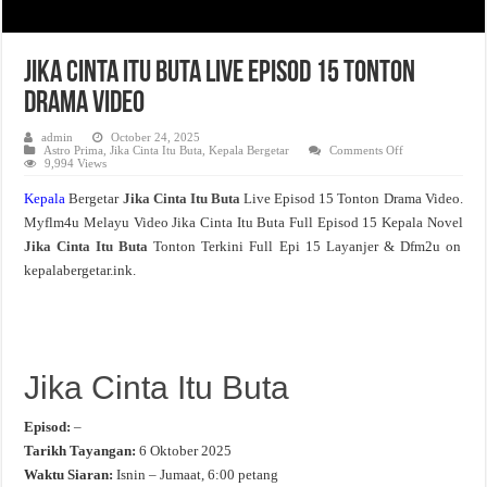
Jika Cinta Itu Buta Live Episod 15 Tonton
Drama Video
admin
October 24, 2025
on
Astro Prima
,
Jika Cinta Itu Buta
,
Kepala Bergetar
Comments Off
Jika
9,994 Views
Cinta
Itu
Kepala
Bergetar
Jika Cinta Itu Buta
Live Episod 15 Tonton Drama Video.
Buta
Live
Myflm4u Melayu Video Jika Cinta Itu Buta Full Episod 15 Kepala Novel
Episod
15
Jika Cinta Itu Buta
Tonton Terkini Full Epi 15 Layanjer & Dfm2u on
Tonton
Drama
kepalabergetar.ink.
Video
Jika Cinta Itu Buta
Episod:
–
Tarikh Tayangan:
6 Oktober 2025
Waktu Siaran:
Isnin – Jumaat, 6:00 petang