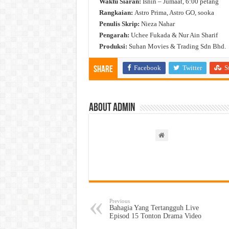
Waktu Siaran:
Isnin – Jumaat, 6:00 petang
Rangkaian:
Astro Prima, Astro GO, sooka
Penulis Skrip:
Nieza Nahar
Pengarah:
Uchee Fukada & Nur Ain Sharif
Produksi:
Suhan Movies & Trading Sdn Bhd.
Facebook
Twitter
S
Share
About admin
Previous
Bahagia Yang Tertangguh Live
Episod 15 Tonton Drama Video