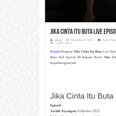
Jika Cinta Itu Buta Live Epi
admin
December 8, 2025
Astro Prim
11,695 Views
Kepala
Bergetar
Jika Cinta Itu Buta
Live Epi
Buta Full Episod 48 Kepala Novel
Jika Ci
kepalabergetar.ink.
Jika Cinta Itu Buta
Episod:
–
Tarikh Tayangan:
6 Oktober 2025