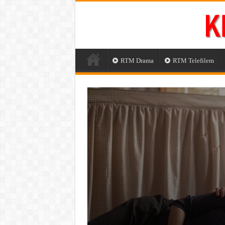
RTM Drama
RTM Telefilem