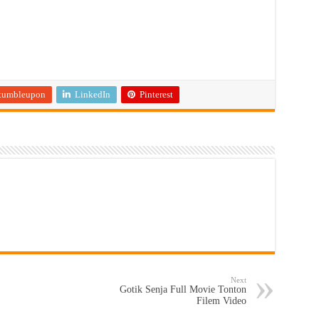
tumbleupon
LinkedIn
Pinterest
Next
Gotik Senja Full Movie Tonton
Filem Video