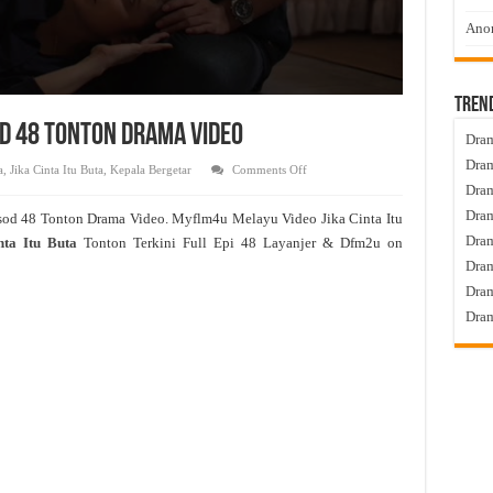
Anom
Tren
sod 48 Tonton Drama Video
Dram
Dram
on
a
,
Jika Cinta Itu Buta
,
Kepala Bergetar
Comments Off
Jika
Dram
Cinta
Itu
Dram
sod 48 Tonton Drama Video. Myflm4u Melayu Video Jika Cinta Itu
Buta
Live
Dra
nta Itu Buta
Tonton Terkini Full Epi 48 Layanjer & Dfm2u on
Episod
48
Dram
Tonton
Drama
Dram
Video
Dram