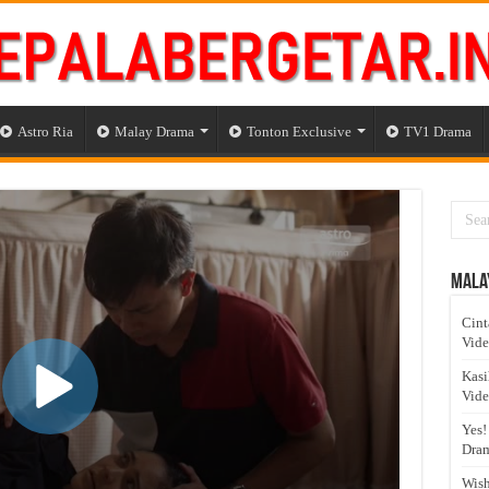
Astro Ria
Malay Drama
Tonton Exclusive
TV1 Drama
Mala
Cint
Vid
Kasi
Vid
Yes!
Dram
Wish