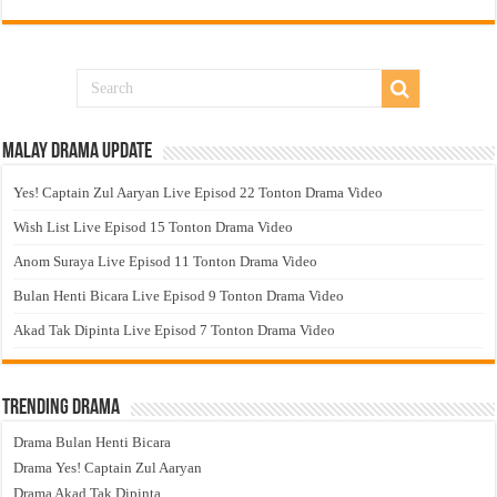
Malay Drama Update
Yes! Captain Zul Aaryan Live Episod 22 Tonton Drama Video
Wish List Live Episod 15 Tonton Drama Video
Anom Suraya Live Episod 11 Tonton Drama Video
Bulan Henti Bicara Live Episod 9 Tonton Drama Video
Akad Tak Dipinta Live Episod 7 Tonton Drama Video
Trending Drama
Drama Bulan Henti Bicara
Drama Yes! Captain Zul Aaryan
Drama Akad Tak Dipinta