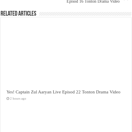
Episod 16 Tonton Drama Video
Related Articles
Yes! Captain Zul Aaryan Live Episod 22 Tonton Drama Video
2 hours ago