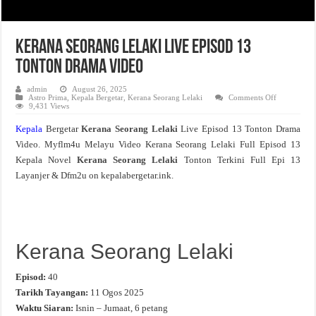
Kerana Seorang Lelaki Live Episod 13
Tonton Drama Video
admin
August 26, 2025
on
Astro Prima
,
Kepala Bergetar
,
Kerana Seorang Lelaki
Comments Off
Kerana
9,431 Views
Seorang
Lelaki
Kepala
Bergetar
Kerana Seorang Lelaki
Live Episod 13 Tonton Drama
Live
Episod
Video. Myflm4u Melayu Video Kerana Seorang Lelaki Full Episod 13
13
Tonton
Kepala Novel
Kerana Seorang Lelaki
Tonton Terkini Full Epi 13
Drama
Video
Layanjer & Dfm2u on kepalabergetar.ink.
Kerana Seorang Lelaki
Episod:
40
Tarikh Tayangan:
11 Ogos 2025
Waktu Siaran:
Isnin – Jumaat, 6 petang