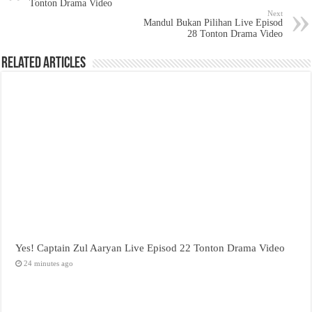
Tonton Drama Video
Next
Mandul Bukan Pilihan Live Episod
28 Tonton Drama Video
Related Articles
Yes! Captain Zul Aaryan Live Episod 22 Tonton Drama Video
24 minutes ago