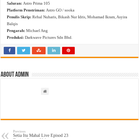
Saluran:
Astro Prima 105
Platform Penstriman:
Astro GO / sooka
Penulis Skrip:
Rehal Nuharis, Bikash Nur Idris, Mohamad Ikram, Asyira
Balqis
Pengarah:
Michael Ang
Produksi:
Darkwave Pictures Sdn Bhd.
About admin
Previous
Setia Itu Mahal Live Episod 23