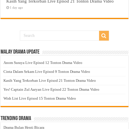
Kasih Yang Terkorban Live Episod 21 Tonton Drama Video
1 day ago
Malay Drama Update
Anom Suraya Live Episod 12 Tonton Drama Video
Cinta Dalam Sekam Live Episod 9 Tonton Drama Video
Kasih Yang Terkorban Live Episod 21 Tonton Drama Video
Yes! Captain Zul Aaryan Live Episod 22 Tonton Drama Video
Wish List Live Episod 15 Tonton Drama Video
Trending Drama
Drama Bulan Henti Bicara