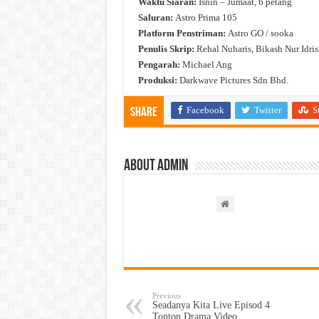
Waktu Siaran:
Isnin – Jumaat, 6 petang
Saluran:
Astro Prima 105
Platform Penstriman:
Astro GO / sooka
Penulis Skrip:
Rehal Nuharis, Bikash Nur Idri
Pengarah:
Michael Ang
Produksi:
Darkwave Pictures Sdn Bhd.
Facebook
Twitter
S
Share
About admin
Previous
Seadanya Kita Live Episod 4
Tonton Drama Video