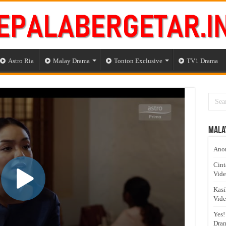
Astro Ria
Malay Drama
Tonton Exclusive
TV1 Drama
Mala
Anom
Cint
Vid
Kasi
Vid
Yes!
Dram