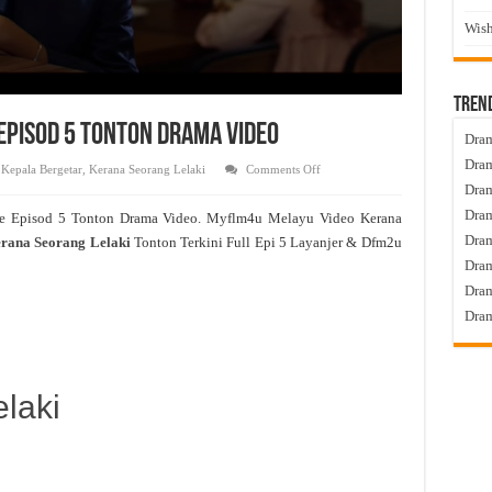
Wish
Tren
Episod 5 Tonton Drama Video
Dram
Dram
on
,
Kepala Bergetar
,
Kerana Seorang Lelaki
Comments Off
Kerana
Dram
Seorang
Lelaki
Dram
e Episod 5 Tonton Drama Video. Myflm4u Melayu Video Kerana
Live
Episod
Dra
rana Seorang Lelaki
Tonton Terkini Full Epi 5 Layanjer & Dfm2u
5
Tonton
Dram
Drama
Video
Dram
Dram
laki