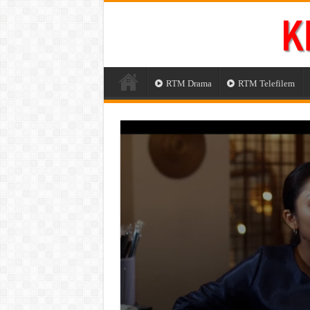
RTM Drama
RTM Telefilem