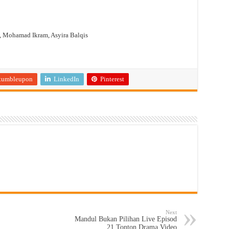
s, Mohamad Ikram, Asyira Balqis
tumbleupon
LinkedIn
Pinterest
Next
Mandul Bukan Pilihan Live Episod
21 Tonton Drama Video