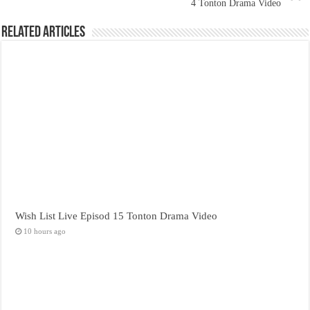
4 Tonton Drama Video
Related Articles
Wish List Live Episod 15 Tonton Drama Video
10 hours ago