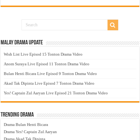
Malay Drama Update
Wish List Live Episod 15 Tonton Drama Video
Anom Suraya Live Episod 11 Tonton Drama Video
Bulan Henti Bicara Live Episod 9 Tonton Drama Video
Akad Tak Dipinta Live Episod 7 Tonton Drama Video
Yes! Captain Zul Aaryan Live Episod 21 Tonton Drama Video
Trending Drama
Drama Bulan Henti Bicara
Drama Yes! Captain Zul Aaryan
Drama Akad Tak Dipinta