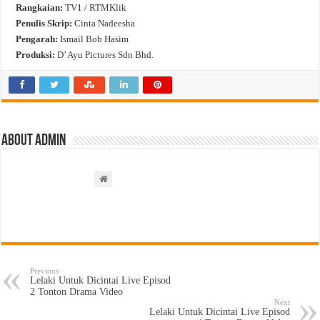
Rangkaian:
TV1 / RTMKlik
Penulis Skrip:
Cinta Nadeesha
Pengarah:
Ismail Bob Hasim
Produksi:
D’ Ayu Pictures Sdn Bhd.
About admin
Previous
Lelaki Untuk Dicintai Live Episod
2 Tonton Drama Video
Next
Lelaki Untuk Dicintai Live Episod