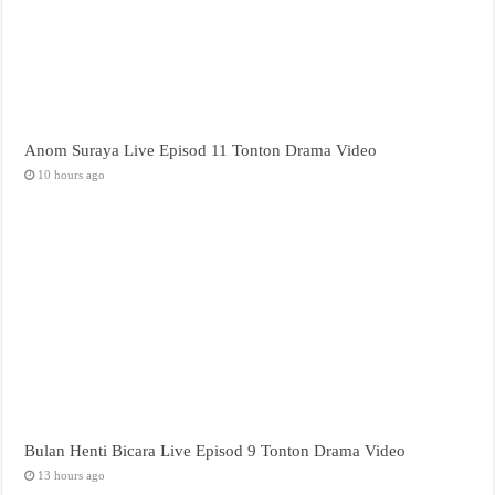
Anom Suraya Live Episod 11 Tonton Drama Video
10 hours ago
Bulan Henti Bicara Live Episod 9 Tonton Drama Video
13 hours ago