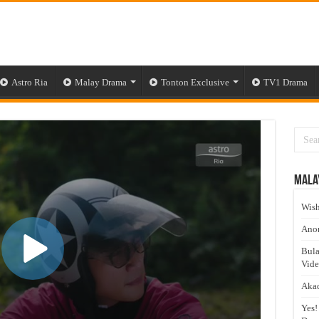
Astro Ria
Malay Drama
Tonton Exclusive
TV1 Drama
Mala
Wish
Anom
Bula
Vid
Akad
Yes!