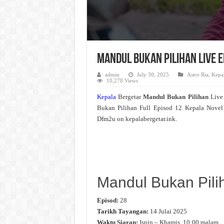
Mandul Bukan Pilihan Live 
admin
July 30, 2025
Astro Ria
,
Kepal
10,278 Views
Kepala
Bergetar
Mandul Bukan Pilihan
Live
Bukan Pilihan Full Episod 12 Kepala Novel
Dfm2u on kepalabergetar.ink.
Mandul Bukan Pili
Episod:
28
Tarikh Tayangan:
14 Julai 2025
Waktu Siaran:
Isnin – Khamis, 10:00 malam