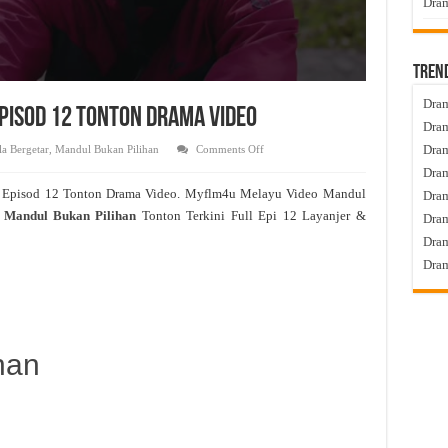
Dram
Tren
Dram
Episod 12 Tonton Drama Video
Dram
on
Dram
a Bergetar
,
Mandul Bukan Pilihan
Comments Off
Mandul
Dram
Bukan
Pilihan
 Episod 12 Tonton Drama Video. Myflm4u Melayu Video Mandul
Dra
Live
Episod
Mandul Bukan Pilihan
Tonton Terkini Full Epi 12 Layanjer &
Dram
12
Tonton
Dram
Drama
Video
Dram
han