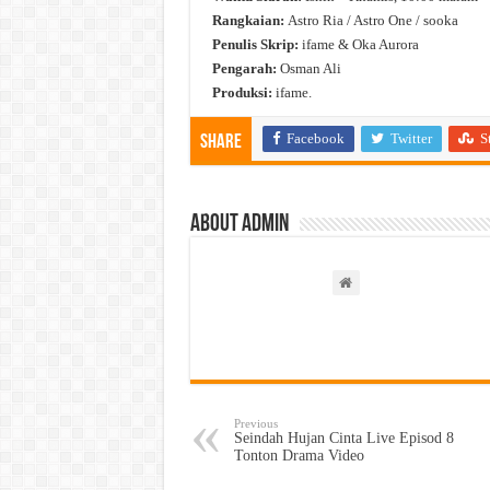
Rangkaian:
Astro Ria / Astro One / sooka
Penulis Skrip:
ifame & Oka Aurora
Pengarah:
Osman Ali
Produksi:
ifame.
Facebook
Twitter
S
Share
About admin
Previous
Seindah Hujan Cinta Live Episod 8
Tonton Drama Video