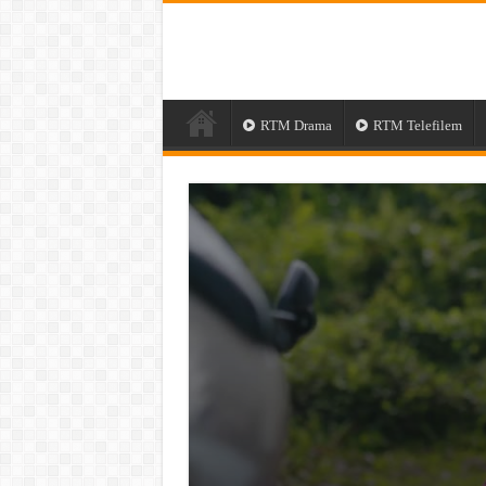
RTM Drama
RTM Telefilem