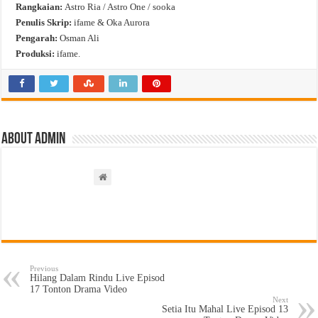
Rangkaian:
Astro Ria / Astro One / sooka
Penulis Skrip:
ifame & Oka Aurora
Pengarah:
Osman Ali
Produksi:
ifame.
About admin
Previous
Hilang Dalam Rindu Live Episod
17 Tonton Drama Video
Next
Setia Itu Mahal Live Episod 13