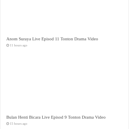
Anom Suraya Live Episod 11 Tonton Drama Video
11 hours ago
Bulan Henti Bicara Live Episod 9 Tonton Drama Video
15 hours ago