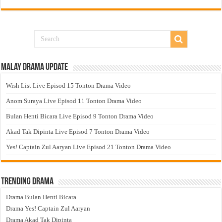
Malay Drama Update
Wish List Live Episod 15 Tonton Drama Video
Anom Suraya Live Episod 11 Tonton Drama Video
Bulan Henti Bicara Live Episod 9 Tonton Drama Video
Akad Tak Dipinta Live Episod 7 Tonton Drama Video
Yes! Captain Zul Aaryan Live Episod 21 Tonton Drama Video
Trending Drama
Drama Bulan Henti Bicara
Drama Yes! Captain Zul Aaryan
Drama Akad Tak Dipinta