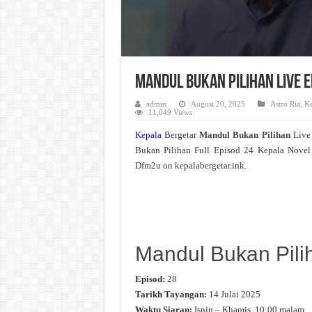
Mandul Bukan Pilihan Live 
admin
August 20, 2025
Astro Ria
,
Ke
11,049 Views
Kepala
Bergetar
Mandul Bukan Pilihan
Live
Bukan Pilihan Full Episod 24 Kepala Novel
Dfm2u on kepalabergetar.ink.
Mandul Bukan Pili
Episod:
28
Tarikh Tayangan:
14 Julai 2025
Waktu Siaran:
Isnin – Khamis, 10:00 malam