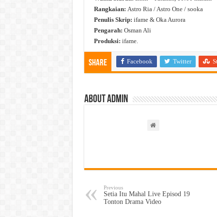
Rangkaian:
Astro Ria / Astro One / sooka
Penulis Skrip:
ifame & Oka Aurora
Pengarah:
Osman Ali
Produksi:
ifame.
Facebook
Twitter
S
Share
About admin
Previous
Setia Itu Mahal Live Episod 19
Tonton Drama Video