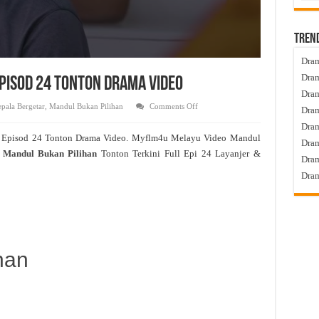
Tren
Dram
Dram
Episod 24 Tonton Drama Video
Dram
on
pala Bergetar
,
Mandul Bukan Pilihan
Comments Off
Dram
Mandul
Bukan
Dra
Pilihan
 Episod 24 Tonton Drama Video. Myflm4u Melayu Video Mandul
Live
Dram
Episod
Mandul Bukan Pilihan
Tonton Terkini Full Epi 24 Layanjer &
24
Dram
Tonton
Drama
Dram
Video
han