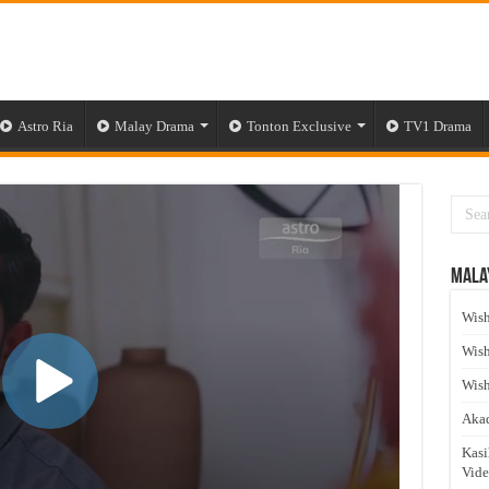
Astro Ria
Malay Drama
Tonton Exclusive
TV1 Drama
Mala
Wish
Wish
Wish
Akad
Kasi
Vid