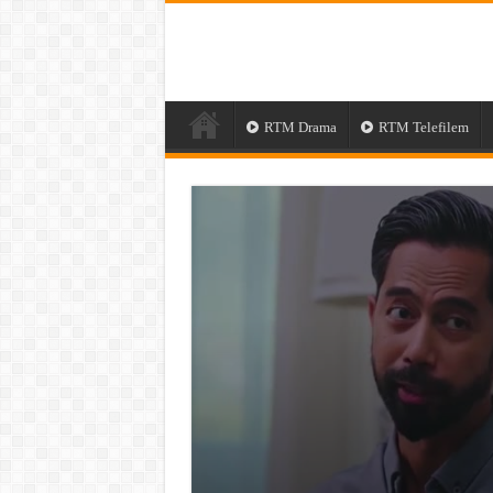
RTM Drama
RTM Telefilem