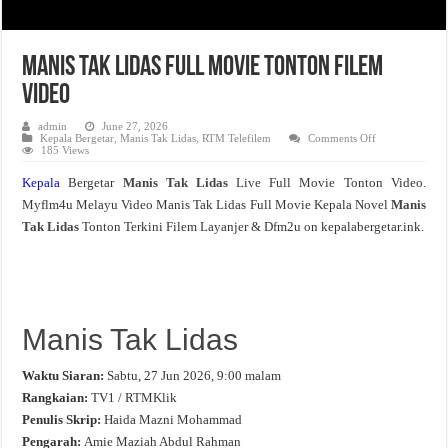
Manis Tak Lidas Full Movie Tonton Filem
Video
admin
June 27, 2026
on
Kepala Bergetar
,
Manis Tak Lidas
,
RTM Telefilem
Comments Off
Manis
185 Views
Tak
Lidas
Kepala
Bergetar
Manis Tak Lidas
Live Full Movie Tonton Video.
Full
Movie
Myflm4u Melayu Video Manis Tak Lidas Full Movie Kepala Novel
Manis
Tonton
Filem
Tak Lidas
Tonton Terkini Filem Layanjer & Dfm2u on kepalabergetar.ink.
Video
Manis Tak Lidas
Waktu Siaran:
Sabtu, 27 Jun 2026, 9:00 malam
Rangkaian:
TV1 / RTMKlik
Penulis Skrip:
Haida Mazni Mohammad
Pengarah:
Amie Maziah Abdul Rahman