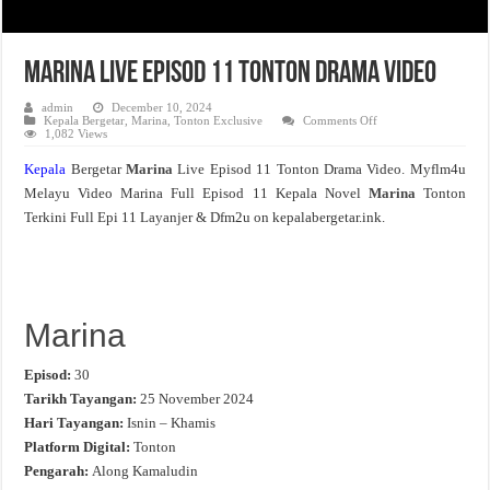
Marina Live Episod 11 Tonton Drama Video
admin
December 10, 2024
on
Kepala Bergetar
,
Marina
,
Tonton Exclusive
Comments Off
Marina
1,082 Views
Live
Episod
Kepala
Bergetar
Marina
Live Episod 11 Tonton Drama Video. Myflm4u
11
Tonton
Melayu Video Marina Full Episod 11 Kepala Novel
Marina
Tonton
Drama
Video
Terkini Full Epi 11 Layanjer & Dfm2u on kepalabergetar.ink.
Marina
Episod:
30
Tarikh Tayangan:
25 November 2024
Hari Tayangan:
Isnin – Khamis
Platform Digital:
Tonton
Pengarah:
Along Kamaludin