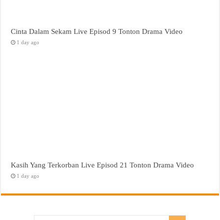
Cinta Dalam Sekam Live Episod 9 Tonton Drama Video
1 day ago
Kasih Yang Terkorban Live Episod 21 Tonton Drama Video
1 day ago