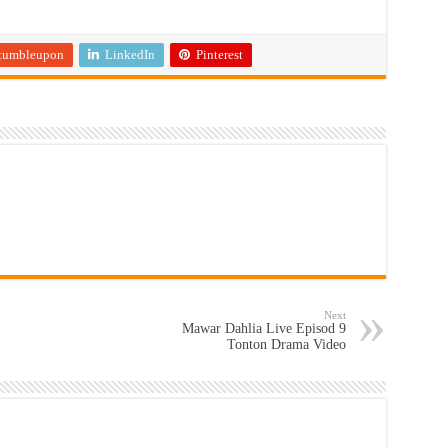
tumbleupon
LinkedIn
Pinterest
Next
Mawar Dahlia Live Episod 9
Tonton Drama Video