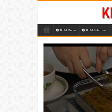
RTM Drama
RTM Telefilem