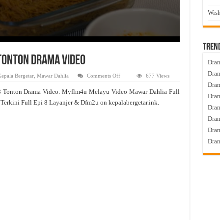
Wish
Tren
 Tonton Drama Video
Dram
Dram
on
epala Bergetar
,
Mawar Dahlia
Comments Off
677 Views
Mawar
Dram
Dahlia
8 Tonton Drama Video. Myflm4u Melayu Video Mawar Dahlia Full
Live
Dram
Episod
Terkini Full Epi 8 Layanjer & Dfm2u on kepalabergetar.ink.
8
Dra
Tonton
Drama
Dram
Video
Dram
Dram