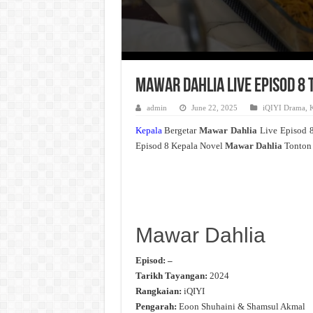
Mawar Dahlia Live Episod 8
admin
June 22, 2025
iQIYI Drama
,
K
Kepala
Bergetar
Mawar Dahlia
Live Episod 
Episod 8 Kepala Novel
Mawar Dahlia
Tonton 
Mawar Dahlia
Episod: –
Tarikh Tayangan:
2024
Rangkaian:
iQIYI
Pengarah:
Eoon Shuhaini & Shamsul Akmal