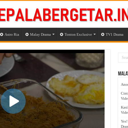
Astro Ria
Malay Drama
Tonton Exclusive
TV1 Drama
Mala
Anom
Cint
Vid
Kasi
Vid
Yes!
Dram