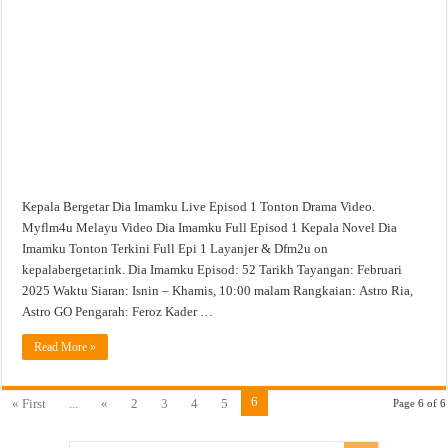
Episod
1
Tonton
Drama
Video
Kepala Bergetar Dia Imamku Live Episod 1 Tonton Drama Video.
Myflm4u Melayu Video Dia Imamku Full Episod 1 Kepala Novel Dia
Imamku Tonton Terkini Full Epi 1 Layanjer & Dfm2u on
kepalabergetar.ink. Dia Imamku Episod: 52 Tarikh Tayangan: Februari
2025 Waktu Siaran: Isnin – Khamis, 10:00 malam Rangkaian: Astro Ria,
Astro GO Pengarah: Feroz Kader …
Read More »
6
« First
...
«
2
3
4
5
Page 6 of 6