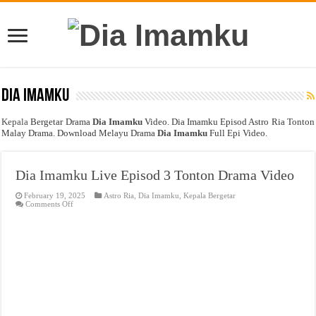
Dia Imamku
Kepala
Bergetar Drama
Dia Imamku
Video. Dia Imamku Episod Astro Ria Tonton
Malay Drama. Download Melayu Drama
Dia Imamku
Full Epi Video.
Dia Imamku Live Episod 3 Tonton Drama Video
February 19, 2025
Astro Ria
,
Dia Imamku
,
Kepala Bergetar
on
Comments Off
Dia
Imamku
Live
Episod
3
Tonton
Drama
Video