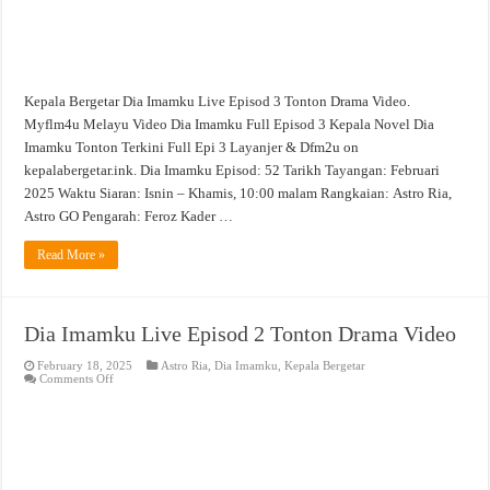
Kepala Bergetar Dia Imamku Live Episod 3 Tonton Drama Video.
Myflm4u Melayu Video Dia Imamku Full Episod 3 Kepala Novel Dia
Imamku Tonton Terkini Full Epi 3 Layanjer & Dfm2u on
kepalabergetar.ink. Dia Imamku Episod: 52 Tarikh Tayangan: Februari
2025 Waktu Siaran: Isnin – Khamis, 10:00 malam Rangkaian: Astro Ria,
Astro GO Pengarah: Feroz Kader …
Read More »
Dia Imamku Live Episod 2 Tonton Drama Video
February 18, 2025
Astro Ria
,
Dia Imamku
,
Kepala Bergetar
on
Comments Off
Dia
Imamku
Live
Episod
2
Tonton
Drama
Video