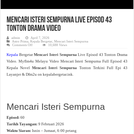
Mencari Isteri Sempurna Live Episod 43
Tonton Drama Video
admin
April 7, 2026
Astro Prima
,
Kepala Bergetar
,
Mencari Isteri Sempurna
on
Comments Off
10,688 Views
Mencari
Isteri
Kepala
Bergetar
Mencari Isteri Sempurna
Live Episod 43 Tonton Drama
Sempurna
Live
Video. Myflm4u Melayu Video Mencari Isteri Sempurna Full Episod 43
Episod
43
Kepala Novel
Mencari Isteri Sempurna
Tonton Terkini Full Epi 43
Tonton
Drama
Layanjer & Dfm2u on kepalabergetar.ink.
Video
Mencari Isteri Sempurna
Episod:
60
Tarikh Tayangan:
9 Februari 2026
Waktu Siaran:
Isnin – Jumaat, 6:00 petang