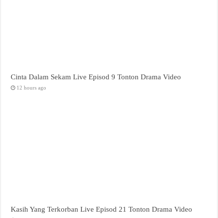
Cinta Dalam Sekam Live Episod 9 Tonton Drama Video
12 hours ago
Kasih Yang Terkorban Live Episod 21 Tonton Drama Video