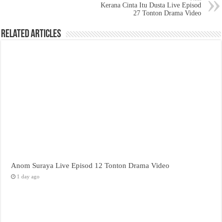
Kerana Cinta Itu Dusta Live Episod
27 Tonton Drama Video
Related Articles
Anom Suraya Live Episod 12 Tonton Drama Video
1 day ago