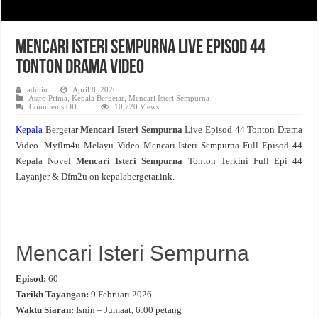
Mencari Isteri Sempurna Live Episod 44
Tonton Drama Video
admin
April 8, 2026
Astro Prima
,
Kepala Bergetar
,
Mencari Isteri Sempurna
on
Comments Off
10,720 Views
Mencari
Isteri
Kepala
Bergetar
Mencari Isteri Sempurna
Live Episod 44 Tonton Drama
Sempurna
Live
Video. Myflm4u Melayu Video Mencari Isteri Sempurna Full Episod 44
Episod
44
Kepala Novel
Mencari Isteri Sempurna
Tonton Terkini Full Epi 44
Tonton
Drama
Layanjer & Dfm2u on kepalabergetar.ink.
Video
Mencari Isteri Sempurna
Episod:
60
Tarikh Tayangan:
9 Februari 2026
Waktu Siaran:
Isnin – Jumaat, 6:00 petang