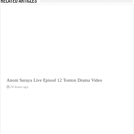
Related Articles
Anom Suraya Live Episod 12 Tonton Drama Video
24 hours ago