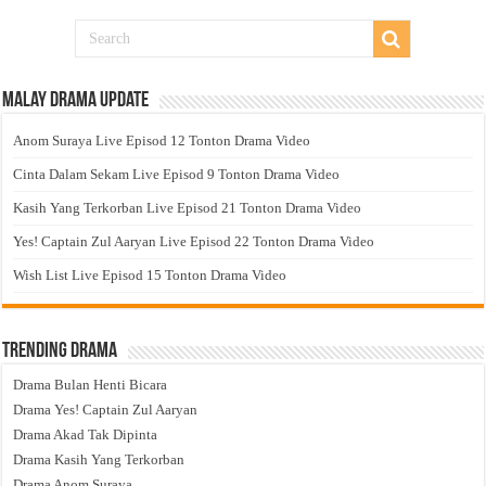
Malay Drama Update
Anom Suraya Live Episod 12 Tonton Drama Video
Cinta Dalam Sekam Live Episod 9 Tonton Drama Video
Kasih Yang Terkorban Live Episod 21 Tonton Drama Video
Yes! Captain Zul Aaryan Live Episod 22 Tonton Drama Video
Wish List Live Episod 15 Tonton Drama Video
Trending Drama
Drama Bulan Henti Bicara
Drama Yes! Captain Zul Aaryan
Drama Akad Tak Dipinta
Drama Kasih Yang Terkorban
Drama Anom Suraya