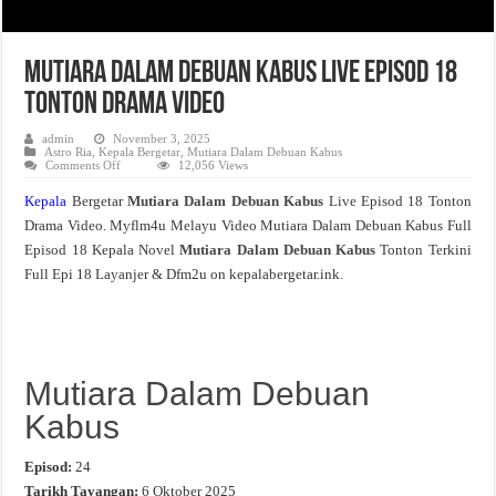
Mutiara Dalam Debuan Kabus Live Episod 18
Tonton Drama Video
admin
November 3, 2025
Astro Ria
,
Kepala Bergetar
,
Mutiara Dalam Debuan Kabus
on
Comments Off
12,056 Views
Mutiara
Dalam
Kepala
Bergetar
Mutiara Dalam Debuan Kabus
Live Episod 18 Tonton
Debuan
Kabus
Drama Video. Myflm4u Melayu Video Mutiara Dalam Debuan Kabus Full
Live
Episod
Episod 18 Kepala Novel
Mutiara Dalam Debuan Kabus
Tonton Terkini
18
Tonton
Full Epi 18 Layanjer & Dfm2u on kepalabergetar.ink.
Drama
Video
Mutiara Dalam Debuan
Kabus
Episod:
24
Tarikh Tayangan:
6 Oktober 2025