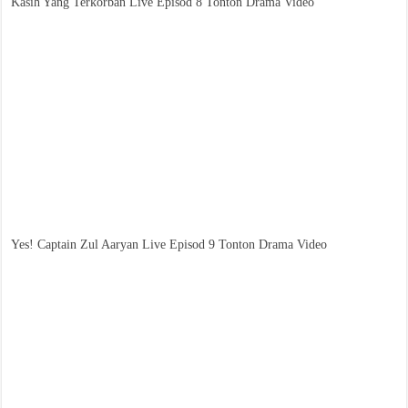
Kasih Yang Terkorban Live Episod 8 Tonton Drama Video
Yes! Captain Zul Aaryan Live Episod 9 Tonton Drama Video