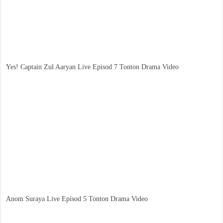
Yes! Captain Zul Aaryan Live Episod 7 Tonton Drama Video
Anom Suraya Live Episod 5 Tonton Drama Video