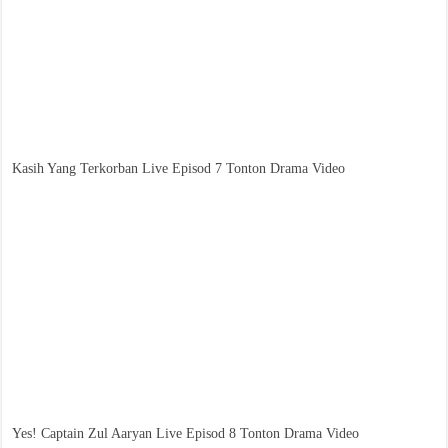
Kasih Yang Terkorban Live Episod 7 Tonton Drama Video
Yes! Captain Zul Aaryan Live Episod 8 Tonton Drama Video