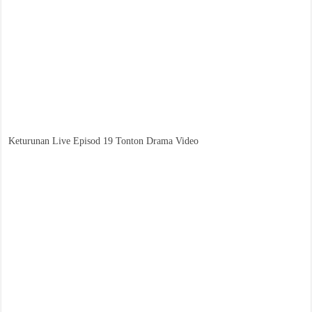
Keturunan Live Episod 19 Tonton Drama Video