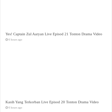
Yes! Captain Zul Aaryan Live Episod 21 Tonton Drama Video
6 hours ago
Kasih Yang Terkorban Live Episod 20 Tonton Drama Video
6 hours ago