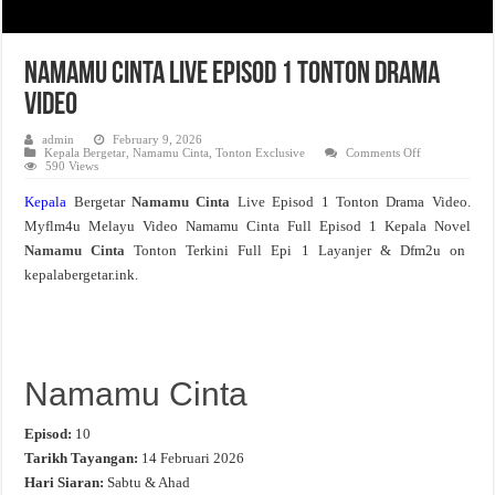
Namamu Cinta Live Episod 1 Tonton Drama
Video
admin
February 9, 2026
on
Kepala Bergetar
,
Namamu Cinta
,
Tonton Exclusive
Comments Off
Namamu
590 Views
Cinta
Live
Kepala
Bergetar
Namamu Cinta
Live Episod 1 Tonton Drama Video.
Episod
1
Myflm4u Melayu Video Namamu Cinta Full Episod 1 Kepala Novel
Tonton
Drama
Namamu Cinta
Tonton Terkini Full Epi 1 Layanjer & Dfm2u on
Video
kepalabergetar.ink.
Namamu Cinta
Episod:
10
Tarikh Tayangan:
14 Februari 2026
Hari Siaran:
Sabtu & Ahad