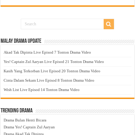
Malay Drama Update
Akad Tak Dipinta Live Episod 7 Tonton Drama Video
Yes! Captain Zul Aaryan Live Episod 21 Tonton Drama Video
Kasih Yang Terkorban Live Episod 20 Tonton Drama Video
Cinta Dalam Sekam Live Episod 8 Tonton Drama Video
Wish List Live Episod 14 Tonton Drama Video
Trending Drama
Drama Bulan Henti Bicara
Drama Yes! Captain Zul Aaryan
Drama Akad Tak Dipinta