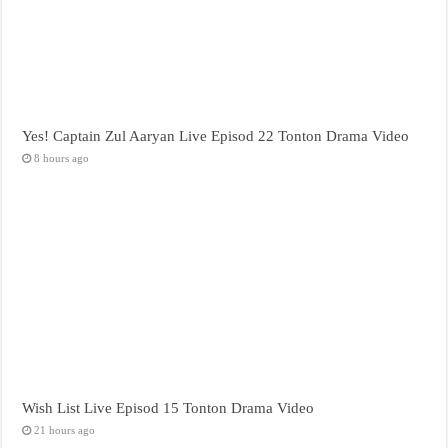
Yes! Captain Zul Aaryan Live Episod 22 Tonton Drama Video
8 hours ago
Wish List Live Episod 15 Tonton Drama Video
21 hours ago