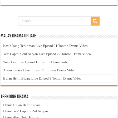
Malay Drama Update
Kasih Yang Terkorban Live Episod 21 Tonton Drama Video
Yes! Captain Zul Aaryan Live Episod 22 Tonton Drama Video
Wish List Live Episod 15 Tonton Drama Video
Anom Suraya Live Episod 11 Tonton Drama Video
Bulan Henti Bicara Live Episod 9 Tonton Drama Video
Trending Drama
Drama Bulan Henti Bicara
Drama Yes! Captain Zul Aaryan
Drama Akad Tak Dipinta