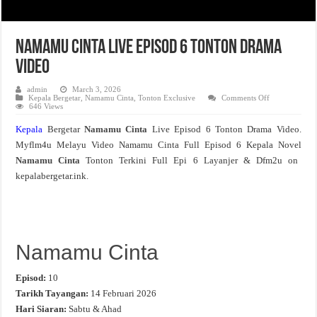
Namamu Cinta Live Episod 6 Tonton Drama
Video
admin
March 3, 2026
on
Kepala Bergetar
,
Namamu Cinta
,
Tonton Exclusive
Comments Off
Namamu
646 Views
Cinta
Live
Kepala
Bergetar
Namamu Cinta
Live Episod 6 Tonton Drama Video.
Episod
6
Myflm4u Melayu Video Namamu Cinta Full Episod 6 Kepala Novel
Tonton
Drama
Namamu Cinta
Tonton Terkini Full Epi 6 Layanjer & Dfm2u on
Video
kepalabergetar.ink.
Namamu Cinta
Episod:
10
Tarikh Tayangan:
14 Februari 2026
Hari Siaran:
Sabtu & Ahad