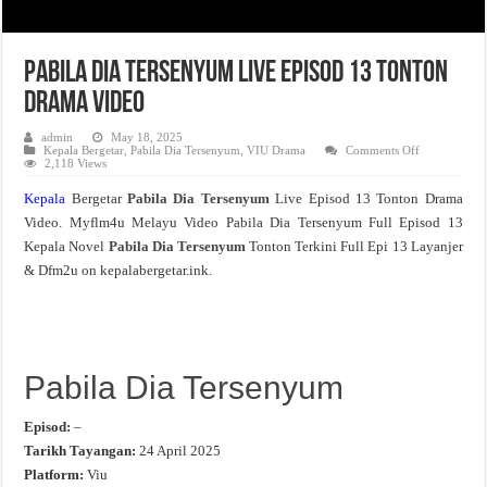
Pabila Dia Tersenyum Live Episod 13 Tonton
Drama Video
admin
May 18, 2025
on
Kepala Bergetar
,
Pabila Dia Tersenyum
,
VIU Drama
Comments Off
Pabila
2,118 Views
Dia
Tersenyum
Kepala
Bergetar
Pabila Dia Tersenyum
Live Episod 13 Tonton Drama
Live
Episod
Video. Myflm4u Melayu Video Pabila Dia Tersenyum Full Episod 13
13
Tonton
Kepala Novel
Pabila Dia Tersenyum
Tonton Terkini Full Epi 13 Layanjer
Drama
Video
& Dfm2u on kepalabergetar.ink.
Pabila Dia Tersenyum
Episod:
–
Tarikh Tayangan:
24 April 2025
Platform:
Viu