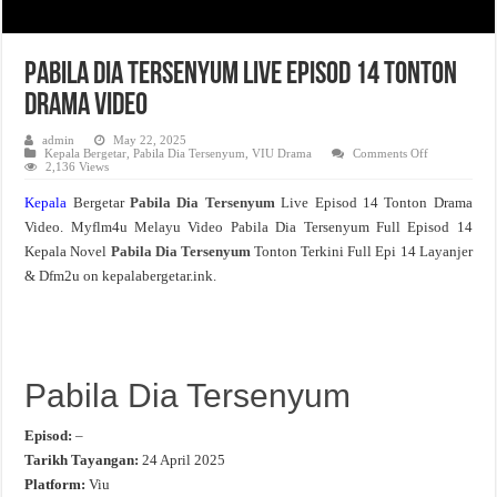
Pabila Dia Tersenyum Live Episod 14 Tonton
Drama Video
admin
May 22, 2025
on
Kepala Bergetar
,
Pabila Dia Tersenyum
,
VIU Drama
Comments Off
Pabila
2,136 Views
Dia
Tersenyum
Kepala
Bergetar
Pabila Dia Tersenyum
Live Episod 14 Tonton Drama
Live
Episod
Video. Myflm4u Melayu Video Pabila Dia Tersenyum Full Episod 14
14
Tonton
Kepala Novel
Pabila Dia Tersenyum
Tonton Terkini Full Epi 14 Layanjer
Drama
Video
& Dfm2u on kepalabergetar.ink.
Pabila Dia Tersenyum
Episod:
–
Tarikh Tayangan:
24 April 2025
Platform:
Viu