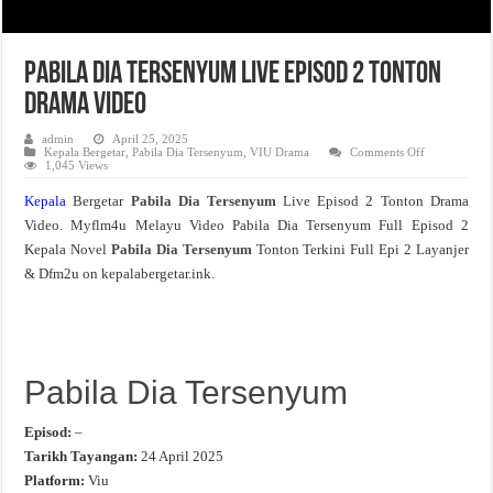
Pabila Dia Tersenyum Live Episod 2 Tonton
Drama Video
admin
April 25, 2025
on
Kepala Bergetar
,
Pabila Dia Tersenyum
,
VIU Drama
Comments Off
Pabila
1,045 Views
Dia
Tersenyum
Kepala
Bergetar
Pabila Dia Tersenyum
Live Episod 2 Tonton Drama
Live
Episod
Video. Myflm4u Melayu Video Pabila Dia Tersenyum Full Episod 2
2
Tonton
Kepala Novel
Pabila Dia Tersenyum
Tonton Terkini Full Epi 2 Layanjer
Drama
Video
& Dfm2u on kepalabergetar.ink.
Pabila Dia Tersenyum
Episod:
–
Tarikh Tayangan:
24 April 2025
Platform:
Viu