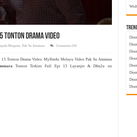
Wish
Tren
15 Tonton Drama Video
Dram
Dram
on
epala Bergetar
,
Pak Su Ammara
Comments Off
Pak
Dram
Su
Ammara
Dram
d 15 Tonton Drama Video. Myflm4u Melayu Video Pak Su Ammara
Live
Episod
Dra
Ammara
Tonton Terkini Full Epi 15 Layanjer & Dfm2u on
15
Tonton
Dram
Drama
Video
Dram
Dram