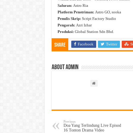
Saluran:
Astro Ria
Platform Penstriman:
Astro GO, sooka
Penulis Skrip:
Script Factory Studio
Pengarah:
Azri Izhar
Produksi:
Global Station Sdn Bhd.
Facebook
Twitter
S
Share
About admin
Previous
Doa Yang Terlindung Live Episod
16 Tonton Drama Video