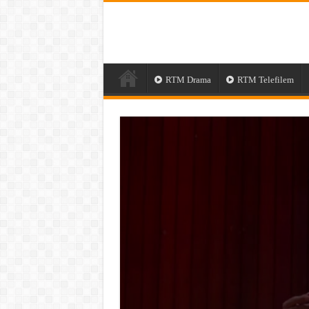
RTM Drama
RTM Telefilem