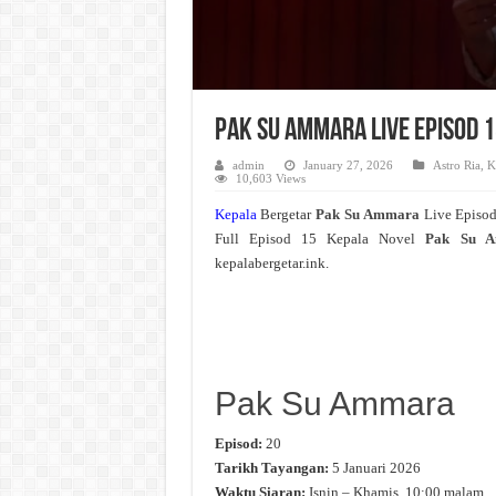
Pak Su Ammara Live Episod 
admin
January 27, 2026
Astro Ria
,
K
10,603 Views
Kepala
Bergetar
Pak Su Ammara
Live Episo
Full Episod 15 Kepala Novel
Pak Su 
kepalabergetar.ink.
Pak Su Ammara
Episod:
20
Tarikh Tayangan:
5 Januari 2026
Waktu Siaran:
Isnin – Khamis, 10:00 malam