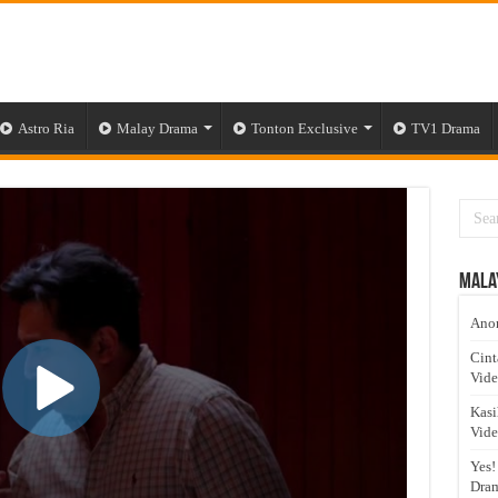
Astro Ria
Malay Drama
Tonton Exclusive
TV1 Drama
Mala
Anom
Cint
Vid
Kasi
Vid
Yes!
Dram