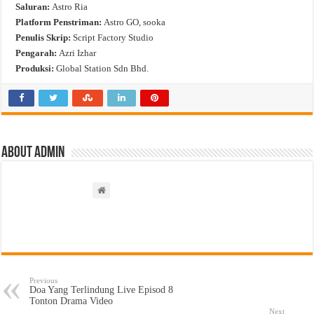
Saluran:
Astro Ria
Platform Penstriman:
Astro GO, sooka
Penulis Skrip:
Script Factory Studio
Pengarah:
Azri Izhar
Produksi:
Global Station Sdn Bhd.
About admin
Previous
Doa Yang Terlindung Live Episod 8
Tonton Drama Video
Next