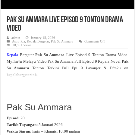
Pak Su Ammara Live Episod 9 Tonton Drama
Video
admin
January 15, 2026
on
Astro Ria
,
Kepala Bergetar
,
Pak Su Ammara
Comments Off
Pak
10,301 Views
Su
Ammara
Kepala
Bergetar
Pak Su Ammara
Live Episod 9 Tonton Drama Video.
Live
Episod
Myflm4u Melayu Video Pak Su Ammara Full Episod 9 Kepala Novel
Pak
9
Tonton
Su Ammara
Tonton Terkini Full Epi 9 Layanjer & Dfm2u on
Drama
Video
kepalabergetar.ink.
Pak Su Ammara
Episod:
20
Tarikh Tayangan:
5 Januari 2026
Waktu Siaran:
Isnin – Khamis, 10:00 malam