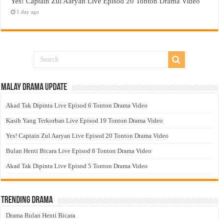
Yes! Captain Zul Aaryan Live Episod 20 Tonton Drama Video
1 day ago
Malay Drama Update
Akad Tak Dipinta Live Episod 6 Tonton Drama Video
Kasih Yang Terkorban Live Episod 19 Tonton Drama Video
Yes! Captain Zul Aaryan Live Episod 20 Tonton Drama Video
Bulan Henti Bicara Live Episod 8 Tonton Drama Video
Akad Tak Dipinta Live Episod 5 Tonton Drama Video
Trending Drama
Drama Bulan Henti Bicara