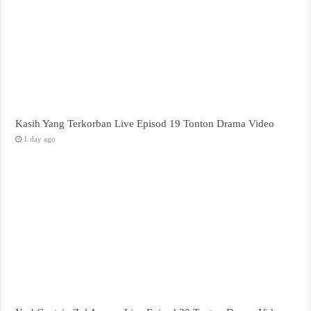
Kasih Yang Terkorban Live Episod 19 Tonton Drama Video
1 day ago