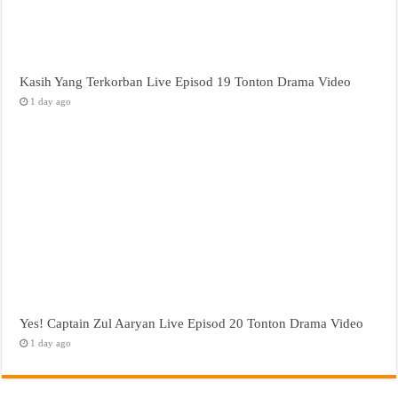
Kasih Yang Terkorban Live Episod 19 Tonton Drama Video
1 day ago
Yes! Captain Zul Aaryan Live Episod 20 Tonton Drama Video
1 day ago