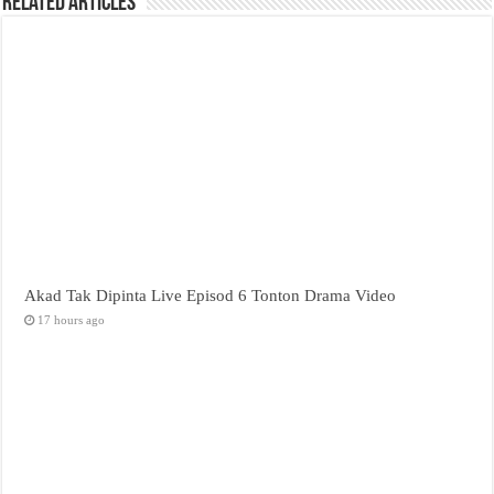
Related Articles
Akad Tak Dipinta Live Episod 6 Tonton Drama Video
17 hours ago