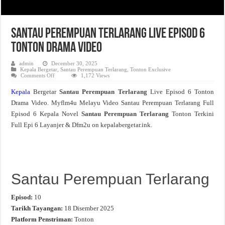
Santau Perempuan Terlarang Live Episod 6
Tonton Drama Video
admin
December 30, 2025
Kepala Bergetar
,
Santau Perempuan Terlarang
,
Tonton Exclusive
on
Comments Off
1,172 Views
Santau
Perempuan
Kepala
Bergetar
Santau Perempuan Terlarang
Live Episod 6 Tonton
Terlarang
Live
Drama Video. Myflm4u Melayu Video Santau Perempuan Terlarang Full
Episod
6
Episod 6 Kepala Novel
Santau Perempuan Terlarang
Tonton Terkini
Tonton
Drama
Full Epi 6 Layanjer & Dfm2u on kepalabergetar.ink.
Video
Santau Perempuan Terlarang
Episod:
10
Tarikh Tayangan:
18 Disember 2025
Platform Penstriman:
Tonton