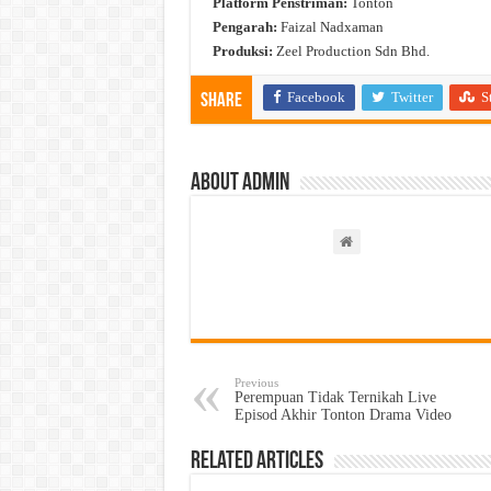
Platform Penstriman:
Tonton
Pengarah:
Faizal Nadxaman
Produksi:
Zeel Production Sdn Bhd.
Facebook
Twitter
S
Share
About admin
Previous
Perempuan Tidak Ternikah Live
Episod Akhir Tonton Drama Video
Related Articles