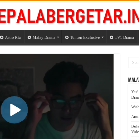
Astro Ria
Malay Drama
Tonton Exclusive
TV1 Drama
Mala
Yes!
Dram
Wish
Anom
Bula
Vid