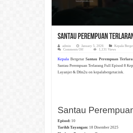
Santau Perempuan Terlarang
admin
January 5, 2026
Kepala Berge
on
Comments Off
1,131 Views
Santau
Perempuan
Kepala
Bergetar
Santau Perempuan Terlar
Terlarang
Live
Santau Perempuan Terlarang Full Episod 8 Ke
Episod
8
Layanjer & Dfm2u on kepalabergetar.ink.
Tonton
Drama
Video
Santau Perempuan
Episod:
10
Tarikh Tayangan:
18 Disember 2025