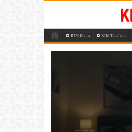
RTM Drama
RTM Telefilem