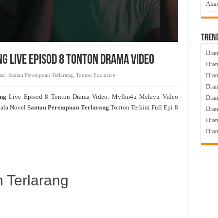
Akad
Tren
Dram
 Live Episod 8 Tonton Drama Video
Dram
Dram
tar
,
Santau Perempuan Terlarang
,
Tonton Exclusive
Dram
ang
Live Episod 8 Tonton Drama Video. Myflm4u Melayu Video
Dra
pala Novel
Santau Perempuan Terlarang
Tonton Terkini Full Epi 8
Dram
Dram
Dram
 Terlarang