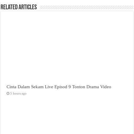
Related Articles
Cinta Dalam Sekam Live Episod 9 Tonton Drama Video
5 hours ago