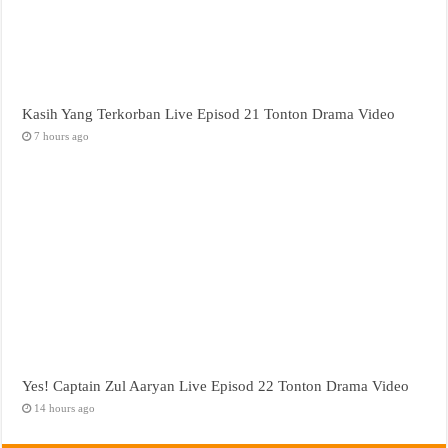
Kasih Yang Terkorban Live Episod 21 Tonton Drama Video
7 hours ago
Yes! Captain Zul Aaryan Live Episod 22 Tonton Drama Video
14 hours ago