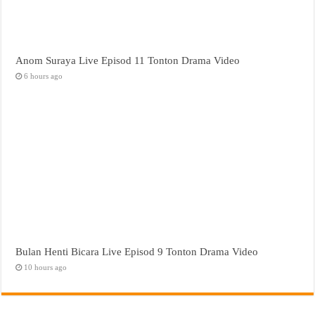
Anom Suraya Live Episod 11 Tonton Drama Video
6 hours ago
Bulan Henti Bicara Live Episod 9 Tonton Drama Video
10 hours ago