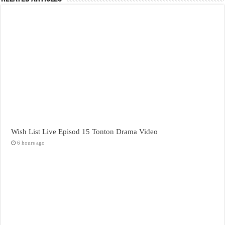
Wish List Live Episod 15 Tonton Drama Video
6 hours ago