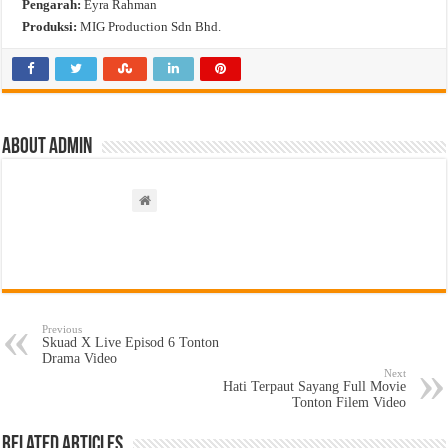
Pengarah:
Eyra Rahman
Produksi:
MIG Production Sdn Bhd.
About admin
Previous
Skuad X Live Episod 6 Tonton
Drama Video
Next
Hati Terpaut Sayang Full Movie
Tonton Filem Video
Related Articles