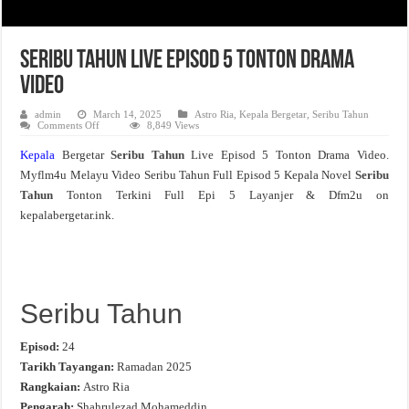
Seribu Tahun Live Episod 5 Tonton Drama
Video
admin
March 14, 2025
Astro Ria
,
Kepala Bergetar
,
Seribu Tahun
on
Comments Off
8,849 Views
Seribu
Tahun
Kepala
Bergetar
Seribu Tahun
Live Episod 5 Tonton Drama Video.
Live
Episod
Myflm4u Melayu Video Seribu Tahun Full Episod 5 Kepala Novel
Seribu
5
Tonton
Tahun
Tonton Terkini Full Epi 5 Layanjer & Dfm2u on
Drama
Video
kepalabergetar.ink.
Seribu Tahun
Episod:
24
Tarikh Tayangan:
Ramadan 2025
Rangkaian:
Astro Ria
Pengarah:
Shahrulezad Mohameddin