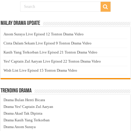
Malay Drama Update
Anom Suraya Live Episod 12 Tonton Drama Video
Cinta Dalam Sekam Live Episod 9 Tonton Drama Video
Kasih Yang Terkorban Live Episod 21 Tonton Drama Video
Yes! Captain Zul Aaryan Live Episod 22 Tonton Drama Video
Wish List Live Episod 15 Tonton Drama Video
Trending Drama
Drama Bulan Henti Bicara
Drama Yes! Captain Zul Aaryan
Drama Akad Tak Dipinta
Drama Kasih Yang Terkorban
Drama Anom Suraya