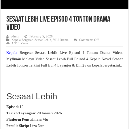
Sesaat Lebih Live Episod 4 Tonton Drama
Video
admin
February 5, 2026
on
Kepala Bergetar
,
Sesaat Lebih
,
VIU Drama
Comments Off
Sesaat
1,915 Views
Lebih
Live
Kepala
Bergetar
Sesaat Lebih
Live Episod 4 Tonton Drama Video.
Episod
4
Myflm4u Melayu Video Sesaat Lebih Full Episod 4 Kepala Novel
Sesaat
Tonton
Drama
Lebih
Tonton Terkini Full Epi 4 Layanjer & Dfm2u on kepalabergetar.ink.
Video
Sesaat Lebih
Episod:
12
Tarikh Tayangan:
29 Januari 2026
Platform Penstriman:
Viu
Penulis Skrip:
Liza Nur