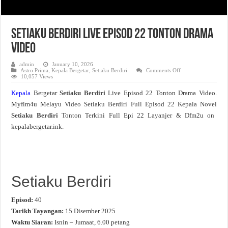
Setiaku Berdiri Live Episod 22 Tonton Drama
Video
admin
January 10, 2026
on
Astro Prima
,
Kepala Bergetar
,
Setiaku Berdiri
Comments Off
Setiaku
10,057 Views
Berdiri
Live
Kepala
Bergetar
Setiaku Berdiri
Live Episod 22 Tonton Drama Video.
Episod
22
Myflm4u Melayu Video Setiaku Berdiri Full Episod 22 Kepala Novel
Tonton
Drama
Setiaku Berdiri
Tonton Terkini Full Epi 22 Layanjer & Dfm2u on
Video
kepalabergetar.ink.
Setiaku Berdiri
Episod:
40
Tarikh Tayangan:
15 Disember 2025
Waktu Siaran:
Isnin – Jumaat, 6.00 petang