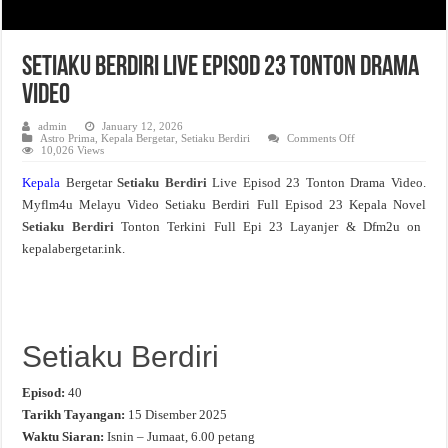
Setiaku Berdiri Live Episod 23 Tonton Drama
Video
admin
January 12, 2026
on
Astro Prima
,
Kepala Bergetar
,
Setiaku Berdiri
Comments Off
Setiaku
10,026 Views
Berdiri
Live
Kepala
Bergetar
Setiaku Berdiri
Live Episod 23 Tonton Drama Video.
Episod
23
Myflm4u Melayu Video Setiaku Berdiri Full Episod 23 Kepala Novel
Tonton
Drama
Setiaku Berdiri
Tonton Terkini Full Epi 23 Layanjer & Dfm2u on
Video
kepalabergetar.ink.
Setiaku Berdiri
Episod:
40
Tarikh Tayangan:
15 Disember 2025
Waktu Siaran:
Isnin – Jumaat, 6.00 petang