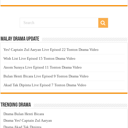
Malay Drama Update
Yes! Captain Zul Aaryan Live Episod 22 Tonton Drama Video
Wish List Live Episod 15 Tonton Drama Video
Anom Suraya Live Episod 11 Tonton Drama Video
Bulan Henti Bicara Live Episod 9 Tonton Drama Video
Akad Tak Dipinta Live Episod 7 Tonton Drama Video
Trending Drama
Drama Bulan Henti Bicara
Drama Yes! Captain Zul Aaryan
Drama Akad Tak Dipinta