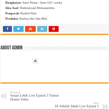
Rangkaian:
Astro Prima / Astro GO / sooka
Idea Asal:
Shahrulezad Mohameddin
Pengarah:
Rashid Sibir
Produksi:
Radius One Sdn Bhd.
About admin
Previous
Sesaat Lebih Live Episod 3 Tonton
Drama Video
Next
Di Sebalik Jubah Live Episod 5