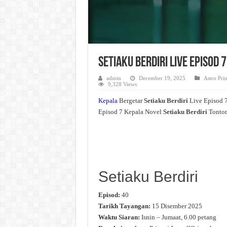
Setiaku Berdiri Live Episod
admin
December 19, 2025
Astro Pri
9,328 Views
Kepala
Bergetar
Setiaku Berdiri
Live Episod 
Episod 7 Kepala Novel
Setiaku Berdiri
Tonton
Setiaku Berdiri
Episod:
40
Tarikh Tayangan:
15 Disember 2025
Waktu Siaran:
Isnin – Jumaat, 6.00 petang