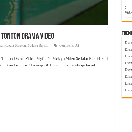
Cint
Vid
Tren
 7 Tonton Drama Video
Dram
on
ma
,
Kepala Bergetar
,
Setiaku Berdiri
Comments Off
Setiaku
Dram
Berdiri
Live
Dram
7 Tonton Drama Video. Myflm4u Melayu Video Setiaku Berdiri Full
Episod
Dram
7
 Terkini Full Epi 7 Layanjer & Dfm2u on kepalabergetar.ink.
Tonton
Dra
Drama
Video
Dram
Dram
Dram