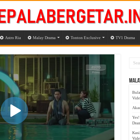
Astro Ria
Malay Drama
Tonton Exclusive
TV1 Drama
Mala
Bula
Vid
Akad
Yes!
Dram
Kasi
Vid