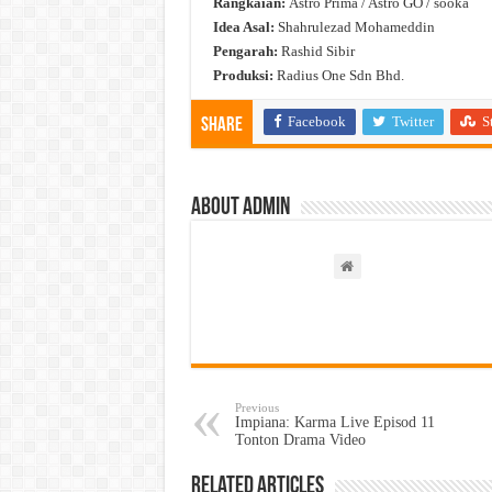
Rangkaian:
Astro Prima / Astro GO / sooka
Idea Asal:
Shahrulezad Mohameddin
Pengarah:
Rashid Sibir
Produksi:
Radius One Sdn Bhd.
Facebook
Twitter
S
Share
About admin
Previous
Impiana: Karma Live Episod 11
Tonton Drama Video
Related Articles