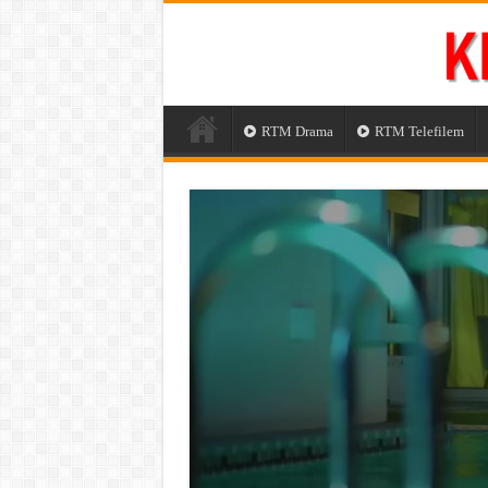
RTM Drama
RTM Telefilem