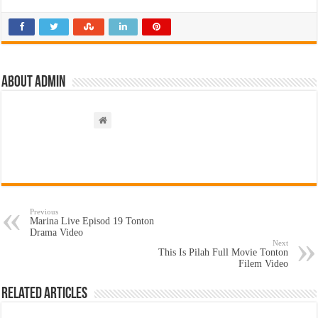
About admin
Previous
Marina Live Episod 19 Tonton
Drama Video
Next
This Is Pilah Full Movie Tonton
Filem Video
Related Articles