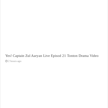
Yes! Captain Zul Aaryan Live Episod 21 Tonton Drama Video
2 hours ago